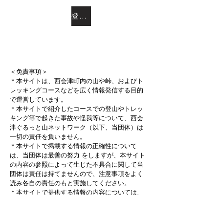
登山地図はこちら
＜免責事項＞
＊本サイトは、西会津町内の山や峠、およびト
レッキングコースなどを広く情報発信する目的
で運営しています。
＊本サイトで紹介したコースでの登山やトレッ
キング等で起きた事故や怪我等について、西会
津ぐるっと山ネットワーク（以下、当団体）は
一切の責任を負いません。
＊本サイトで掲載する情報の正確性について
は、
当団体は最善の努力 をしますが、本サイト
の内容の参照によって生じた不具合に関して当
団体は責任は持てませんので、注意事項をよく
読み各自の責任のもと実施してください。
＊本サイトで提供する情報の内容については、
利用者に連絡なく、当団体の判断によりその都
度、変更・中止等ができるものとします。その