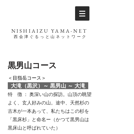
NISHIAIZU YAMA-NET
西会津ぐるっと山ネットワーク
黒男山コース
＜目指岳コース＞
大滝（黒沢）～ 黒男山 ～ 大滝
特 徴 ： 奥深い山の探訪。山頂の眺望
よく、玄人好みの山。途中、天然杉の
古木が一本あって、私たちはこの杉を
「黒床杉」と命名ー（かつて黒男山は
黒床山と呼ばれていた）