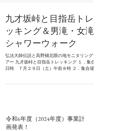
九才坂峠と目指岳トレ
ッキング＆男滝・女滝
シャワーウォーク
弘法大師伝説と高野槇北限の地モニタリングツ
アー 九才坂峠と目指岳トレッキング １．集合
日時 ７月２９日（土）午前８時 ２．集合場
所 西会津町役場駐車場 ３．参加費 一人
２，０００円（バス代、保険料、ガイド料
込） 要予約 昼食・飲み物は参
加者個人準備...